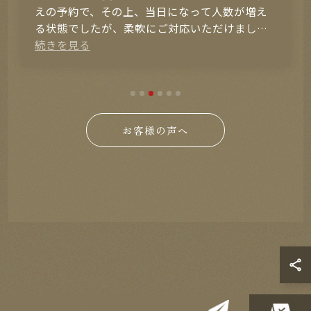
思ったほどではなかった。
(Translated by Google)
I went there with high expectations because it
had a 4.3 rating on Google, but it wasn't as good
as I'd hoped.
お客様の声へ