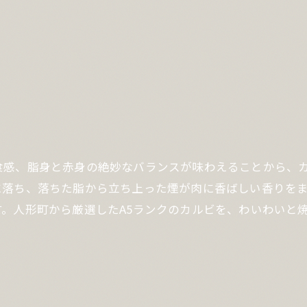
食感、脂身と赤身の絶妙なバランスが味わえることから、
に落ち、落ちた脂から立ち上った煙が肉に香ばしい香りを
。人形町から厳選したA5ランクのカルビを、わいわいと