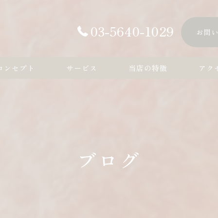
03-5640-1029
お問
コンセプト
サービス
当店の特徴
アク
カルビ
ハラミ
ロース
ブログ
タン
コース