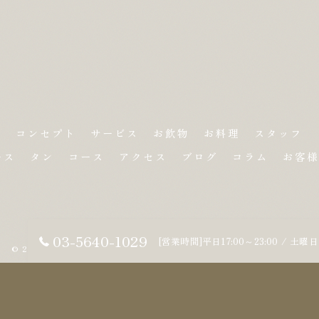
ム
コンセプト
サービス
お飲物
お料理
スタッフ
ース
タン
コース
アクセス
ブログ
コラム
お客様
03-5640-1029
[営業時間]平日17:00～23:00 / 土
© 2026 東京都人形町の焼肉なら焼肉 香楓苑 ALL RIGHTS RESERVED.