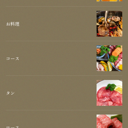
お料理
コース
タン
ロース