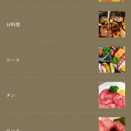
お料理
コース
タン
ロース