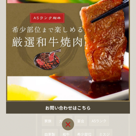
2026/04/08
5月の営業に関しまして
2026/04/08
東京都人形町の焼肉なら | 厳選したお肉をご堪能ください
タグ
Tags
お問い合わせはこちら
人形町
焼肉
貸切
飲み放題
家族
大人数
宴会
A5ランク
お問い合わせはこちら
自家製
和牛
希少部位
ミスジ