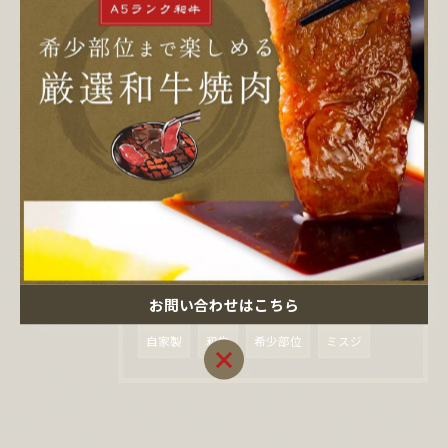
2026/04/08
東京都人形町の焼肉なら | 厳選したお肉をご堪能ください
タグ
Tags
人形町
焼肉
貸切
飲み放題
家族
大人数
宴会
A5ランク
お問い合わせはこちら
自家製
和牛
希少部位
ミスジ
お問い合わせはこちら