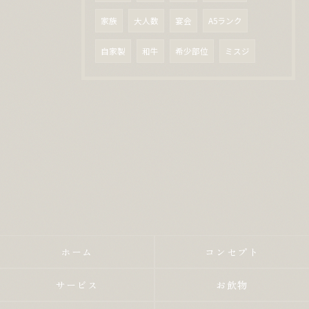
家族
大人数
宴会
A5ランク
自家製
和牛
希少部位
ミスジ
ホーム
コンセプト
サービス
お飲物