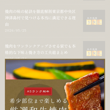
焼肉の味の秘訣を徹底解剖東京都中央区
神津島村で見つける本当に満足できる理
由
2026/05/25
焼肉をワンランクアップさせる家でも本
格的な下味と焼き方の工夫総まとめ
2026/05/24
焼肉の香ばしさを堪能しつつ部屋や服の
臭いを抑える実践テクニック
2026/05/21
焼肉で感じる開放感と元気の理由を心理