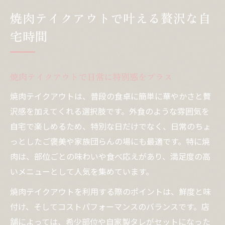
る
焼肉テイクアウトで叶える贅沢な自
手軽に本格焼肉を味わうテイクアウト術
宅時間
焼肉テイクアウトで本格的な味を自宅で再
現
焼肉屋生肉持ち帰りの活用術と選び方のコ
焼肉テイクアウトで日常に特別感をプラス
ツ
焼肉テイクアウトは、普段の食卓に簡単に華やかさと贅
焼肉テイクアウト近くでプロの味を手軽に
沢感を加えてくれる選択肢です。外食のような雰囲気を
体験
自宅で楽しめるため、特別な日だけでなく、日常のちょ
焼肉持ち帰り専門店で失敗しない注文方法
っとしたご褒美や家族団らんの場にも最適です。特に焼
焼肉テイクアウト弁当で手軽に専門店の味
肉は、部位ごとの味わいや食べ応えがあり、満足度の高
いメニューとして人気を集めています。
おうち焼肉を楽しむテイクアウト活用法
焼肉テイクアウトでおうちパーティを充実
焼肉テイクアウトを利用する際のポイントは、鮮度と味
焼肉持ち帰りで家族や友人と楽しいひとと
付け、そしてコストパフォーマンスのバランスです。店
き
舗によっては、希少部位や自家製タレがセットになった