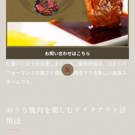
ことが大切です。温かさを保つための工夫や、電子レン
ジ対応容器を採用している店舗も増えており、家庭やオ
フィスで手軽に温めて食べられるのがメリットです。
注意点として、持ち帰り後はなるべく早く食べること、
保存する場合は冷蔵管理を徹底することが挙げられま
お問い合わせはこちら
す。安心して専門店の味を楽しむためにも、受取後の取
り扱いには十分注意しましょう。焼肉弁当は、コストパ
お問い合わせはこちら
フォーマンスの高さと満足感を両立できる新しい食事ス
タイルです。
おうち焼肉を楽しむテイクアウト活
用法