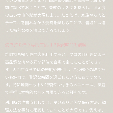
出
前に調べておくことで、失敗のリスクを減らし、満足度
焼肉持ち帰り専門店活用で友人との集いを
の高い食事体験が実現します。たとえば、家族や友人と
満喫
テーブルを囲みながら焼肉を楽しむことで、普段とは違
焼肉テイクアウト近くで仲間と盛り上がる
った特別な夜を演出できるでしょう。
秘訣
焼肉弁当テイクアウトで笑顔あふれる団ら
焼肉持ち帰り専門店活用で贅沢時間を満喫
ん時間
焼肉持ち帰り専門店を利用すると、プロの目利きによる
焼肉テイクアウトで忘れられない思い出作
高品質な肉や多彩な部位を自宅で楽しむことができま
り
す。専門店ならではの鮮度や味付け、希少部位の取り扱
いも魅力で、贅沢な時間を過ごしたい方におすすめで
す。特に焼肉セットや特製タレ付きのメニューは、家庭
で手軽に本格的な味を再現できると評判です。
利用時の注意点としては、受け取り時間や保存方法、調
理方法を事前に確認しておくことが大切です。例えば、