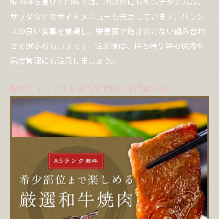
焼肉持ち帰り専門店では、肉以外にもキムチやナムル、
サラダなどのサイドメニューも充実しています。バラン
スの良い食事を意識し、栄養面や飽きのこない組み合わ
せを選ぶのもコツです。注文後は、持ち帰り時の保冷や
温度管理にも注意しましょう。
焼肉テイクアウト弁当で手軽に専門店の味
焼肉テイクアウト弁当は、忙しい日やランチタイム、急
な会食などにぴったりの選択肢です。専門店の味がその
まま詰まった弁当は、肉のグレードや部位ごとの食感、
彩り豊かな副菜のバランスが魅力です。近くの焼肉店で
は、ランチ限定や数量限定の特製弁当も人気を集めてい
ます。
テイクアウト弁当を選ぶ際は、肉の量や部位、付け合わ
せの内容を確認し、自分や家族の好みに合うものを選ぶ