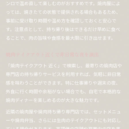
る方法
ンロで温め直して楽しむのがおすすめです。焼肉屋によ
コスパと満足感で選ぶ焼肉テイクアウトの極意
っては、焼きたての状態で提供される場合もあるため、
焼肉テイクアウトでコスパ重視の選び方解
事前に受け取り時間や温め方を確認しておくと安心で
説
す。注意点として、持ち帰り後はできるだけ早めに食べ
ることで、肉の旨味や食感を最大限に引き出せます。
焼肉持ち帰り専門店で賢く満足感を得る秘
訣
焼肉テイクアウト近くで非日常な夜を演出
焼肉テイクアウト近くでコスパを比較する
方法
「焼肉テイクアウト 近く」で検索し、最寄りの焼肉店や
専門店の持ち帰りサービスを利用すれば、気軽に非日常
焼肉弁当テイクアウトでコスパと満足を両
感を味わうことができます。特に仕事帰りや週末の夜、
立
外食に行く時間や余裕がない場合でも、自宅で本格的な
焼肉テイクアウトで無駄なく美味しさを手
焼肉ディナーを楽しめるのが大きな魅力です。
に入れる
近隣の焼肉屋や焼肉持ち帰り専門店では、セットメニュ
家族や友人と過ごす焼肉テイクアウト体験
ーや焼肉弁当、さらには生肉のテイクアウトにも対応し
焼肉テイクアウトで家族団らんの食卓を演
ている場合があります。高評価の店舗や営業中の店を事