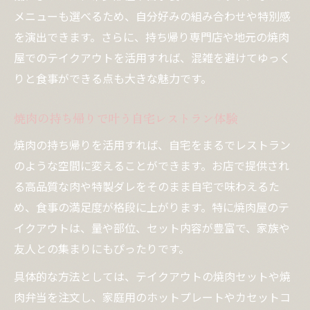
メニューも選べるため、自分好みの組み合わせや特別感
焼肉弁当テイクアウト近くで集まりを盛り
を演出できます。さらに、持ち帰り専門店や地元の焼肉
上げる
屋でのテイクアウトを活用すれば、混雑を避けてゆっく
焼肉テイクアウトで自宅がホームグリルに
りと食事ができる点も大きな魅力です。
変身
焼肉テイクアウトでおうち焼肉を手軽に実
焼肉の持ち帰りで叶う自宅レストラン体験
現
焼肉の持ち帰りを活用すれば、自宅をまるでレストラン
鮮度にこだわる焼肉の持ち帰りポイント解説
のような空間に変えることができます。お店で提供され
焼肉テイクアウトで鮮度を保つ選び方のコ
る高品質な肉や特製ダレをそのまま自宅で味わえるた
ツ
め、食事の満足度が格段に上がります。特に焼肉屋のテ
焼肉屋生肉持ち帰り時の鮮度チェック法
イクアウトは、量や部位、セット内容が豊富で、家族や
焼肉持ち帰り専門店選びで重視すべき点
友人との集まりにもぴったりです。
焼肉テイクアウトで新鮮な肉を自宅で堪能
具体的な方法としては、テイクアウトの焼肉セットや焼
焼肉弁当テイクアウト近くで鮮度を見極め
肉弁当を注文し、家庭用のホットプレートやカセットコ