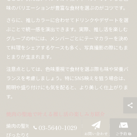
味のバリエーションが豊富な食材を選ぶのがコツです。
さらに、推しカラーに合わせてドリンクやデザートを選
ぶことで統一感を演出できます。実際、推し活を楽しむ
グループの中には、メンバーごとにテーマカラーを決め
て料理をシェアするケースも多く、写真撮影の際にもま
とまりが生まれます。
注意点としては、色味重視で食材を選ぶ際も味や栄養バ
ランスを考慮しましょう。特にSNS映えを狙う場合は、
照明や盛り付けにも気を配ると、より美しく仕上がりま
す。
焼肉の聖地で叶える推し活の楽しみ方紹介
焼肉の聖地と呼ばれる都内の有名エリアでは、推し活に
03-5640-1029
お問い合わせ
ご予約
ぴったりな店舗やサービスが充実しています。例えば、