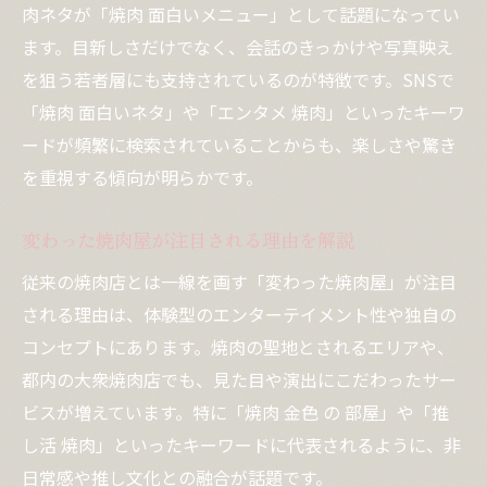
肉ネタが「焼肉 面白いメニュー」として話題になってい
ます。目新しさだけでなく、会話のきっかけや写真映え
を狙う若者層にも支持されているのが特徴です。SNSで
「焼肉 面白いネタ」や「エンタメ 焼肉」といったキーワ
ードが頻繁に検索されていることからも、楽しさや驚き
を重視する傾向が明らかです。
変わった焼肉屋が注目される理由を解説
従来の焼肉店とは一線を画す「変わった焼肉屋」が注目
される理由は、体験型のエンターテイメント性や独自の
コンセプトにあります。焼肉の聖地とされるエリアや、
都内の大衆焼肉店でも、見た目や演出にこだわったサー
ビスが増えています。特に「焼肉 金色 の 部屋」や「推
し活 焼肉」といったキーワードに代表されるように、非
日常感や推し文化との融合が話題です。