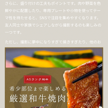
さらに、盛り付けの工夫もポイントです。肉や野菜を色
鮮やかに配置したり、専用プレートや小物を使ってテー
マ性を持たせると、SNSで注目を集めやすくなります。
友人同士や家族でシェアしながら撮影するのも楽しみの
一つです。
ただし、撮影に夢中になりすぎて焼きすぎたり、他のお
客様の迷惑にならないよう配慮が必要です。写真撮影は
手早く行い、皆で美味しく焼肉を楽しむことを忘れずに
心がけましょう。
エンタメ焼肉で会話が弾む演出アイデア集
エンタメ焼肉では、食事をしながら会話が自然と盛り上
がる演出が人気です。例えば、部位当てクイズや、焼き
加減を競うミニゲーム、オリジナルタレのブレンド体験