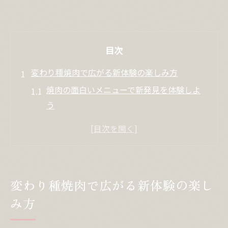
目次
変わり種焼肉で広がる新体験の楽しみ方
焼肉の面白いメニューで新発見を体験しよ
う
エンタメ焼肉で心に残る食体験を楽しむコ
ツ
変わった焼肉屋の個性的な魅力の秘密を探
る
変わり種焼肉で広がる新体験の楽し
焼肉 面白いネタが集まる注目ポイントまと
み方
め
焼肉時間を盛り上げる面白い具材の選び方