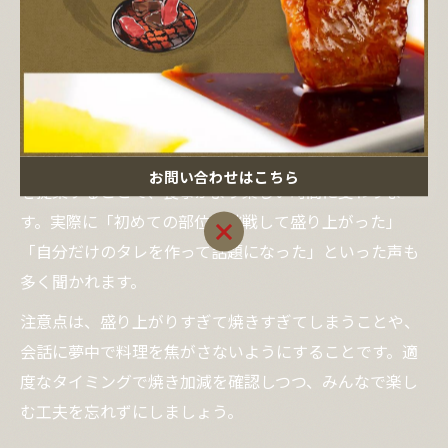
などが挙げられます。こうしたアイデアは初対面同士で
も距離が縮まりやすく、宴会やグループ利用にも最適で
す。
また、焼肉の部位や焼き方の違いを解説し合うなど、知
識を共有するのも会話が弾むポイントです。経験者は初
心者に焼き方のコツを教えたり、珍しい部位の食べ比べ
お問い合わせはこちら
を提案することで、食事がより楽しい時間に変わりま
す。実際に「初めての部位に挑戦して盛り上がった」
お問い合わせはこちら
「自分だけのタレを作って話題になった」といった声も
多く聞かれます。
注意点は、盛り上がりすぎて焼きすぎてしまうことや、
会話に夢中で料理を焦がさないようにすることです。適
度なタイミングで焼き加減を確認しつつ、みんなで楽し
む工夫を忘れずにしましょう。