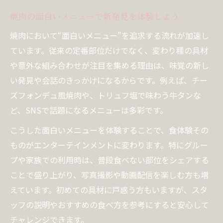
エンタメ性満点の焼肉を堪能する秘訣
焼肉の面白いメニューで新発見を体験しよう
焼肉でエンタメ要素を満喫する楽しみ方と
焼肉において“面白いメニュー”を追求する流れが加速し
は
ています。従来の定番部位だけでなく、変わり種の具材
推し活焼肉で仲間と盛り上がる方法を伝授
や意外な組み合わせが注目を集める理由は、味覚の新し
大衆焼肉の面白い演出が人気の理由に迫る
い発見や会話のきっかけになるからです。例えば、チー
焼肉 面白いメニューでSNS映えを狙うコツ
ズフォンデュ風焼肉や、トリュフ塩で味わう牛タンな
エンタメ焼肉で会話が弾む演出アイデア集
ど、SNSで話題になるメニューは多彩です。
焼肉の面白いメニューが話題になる理由
こうした面白いメニューを体験することで、食体験その
焼肉で人気の面白いネタが話題を呼ぶ背景
ものがエンターテインメントに変わります。特にグルー
変わった焼肉屋が注目される理由を解説
プや家族での利用時は、普段食べない部位をシェアする
ことで盛り上がり、写真撮影や動画配信を楽しむ方も増
焼肉 面白いメニューで会話が広がる秘密
えています。初めての具材に戸惑う方もいますが、スタ
SNS時代に焼肉が選ばれる面白さとは何か
ッフの説明やおすすめの食べ方を参考にすると安心して
エンタメ焼肉が若者に刺さる理由を分析
チャレンジできます。