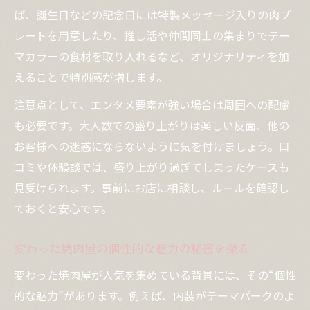
ば、誕生日などの記念日には特製メッセージ入りの肉プ
大衆焼肉で面白さと独自性を引き出す方法
レートを用意したり、推し活や仲間同士の集まりでテー
大衆焼肉の面白いメニューで差をつける工
マカラーの食材を取り入れるなど、オリジナリティを加
夫
えることで特別感が増します。
焼肉で独自性を出すアイデアと実例を紹介
注意点として、エンタメ要素が強い場合は周囲への配慮
エンタメ焼肉でお店選びに失敗しないコツ
も必要です。大人数での盛り上がりは楽しい反面、他の
焼肉 面白いネタで仲間と盛り上がる方法
お客様への迷惑にならないように気を付けましょう。口
都内の大衆焼肉で楽しむ面白さの魅力解説
コミや体験談では、盛り上がり過ぎてしまったケースも
見受けられます。事前にお店に相談し、ルールを確認し
ておくと安心です。
変わった焼肉屋の個性的な魅力の秘密を探る
変わった焼肉屋が人気を集めている背景には、その“個性
的な魅力”があります。例えば、内装がテーマパークのよ