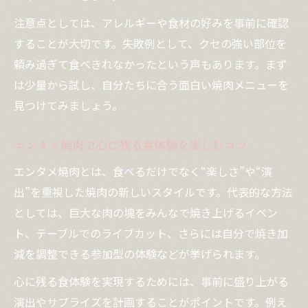
SNS映え焼肉アイデアで盛り上がるコツ
注意点としては、アレルギーや食材の好みを事前に確認
焼肉 面白いメニューで写真映えを狙う方法
することが大切です。失敗例として、クセの強い部位を
SNSで話題の焼肉アイデア実践テクニック
頼み過ぎて食べきれなかったという声もあります。まず
エンタメ焼肉がSNS人気を集める理由とは
は少量から試し、自分たちに合う面白い焼肉メニューを
推し活焼肉で共感を呼ぶ投稿のコツを紹介
見つけてみましょう。
焼肉の聖地で撮るべき面白い瞬間を解説
エンタメ焼肉で心に残る食体験を楽しむコツ
焼肉時間を特別に彩る推し活アレンジ集
推し活焼肉で気分が上がるアレンジ術特集
エンタメ焼肉とは、食べるだけでなく“楽しさ”や“演
出”を重視した焼肉の新しいスタイルです。代表的な方法
焼肉 面白いメニューで特別感を演出する方
としては、巨大な肉の塊をみんなで焼き上げるイベン
法
ト、テーブルでのライブカット、さらには自分で焼き加
エンタメ焼肉で推しカラーを取り入れるコ
減を調整できる参加型の体験などが挙げられます。
ツ
焼肉の聖地で叶える推し活の楽しみ方紹介
心に残る食体験を実現するためには、事前に盛り上がる
演出やサプライズを計画することがポイントです。例え
SNS映えを狙う推し活焼肉アイデアまとめ