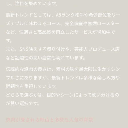
焼肉の話題性と自分だけの体験価値を発見
し、注目を集めています。
焼肉の多様な楽しみ方で得られる満足感
最新トレンドとしては、A5ランク和牛や希少部位をリー
話題の焼肉店でしか味わえない体験とは
ズナブルに味わえるコース、完全個室や無煙ロースター
焼肉の多様性が生む自己表現の新提案
など、快適さと高品質を両立したサービスが増加中で
焼肉を通じて広がるコミュニティの魅力
す。
また、SNS映えする盛り付けや、芸能人プロデュース店
など話題性の高い店舗も現れています。
伝統的な焼肉の良さは、素材の味を最大限に生かすシン
プルさにありますが、最新トレンドは多様な楽しみ方や
話題性を重視しています。
どちらを選ぶかは、目的やシーンによって使い分けるの
が賢い選択です。
焼肉が愛される理由と多様な人気の背景