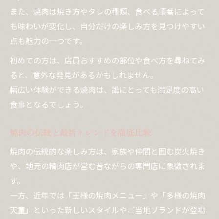
デートや会食に焼肉が選ばれる理由とは
また、焼肉は焼き方やタレの種類、食べる順番によって
焼肉がデートや会食に最適な理由を解説
も味わいが変化し、自分だけの楽しみ方を見つけやすい
焼肉で距離が縮まるコミュニケーション術
点も魅力の一つです。
焼肉の雰囲気が与える印象と話題性
初めての方は、店員おすすめの部位や食べ方を尋ねてみ
焼肉デートを成功させる気配りポイント
ると、意外な発見があるかもしれません。
多様な焼肉体験が生む思い出作りの魅力
幅広い体験ができる焼肉は、誰にとっても満足度の高い
焼肉選びで満足度を上げる注目ポイント
食事となるでしょう。
焼肉を選ぶ時の注目ポイントを徹底解説
焼肉の伝統と最新トレンドを徹底比較
焼肉選びで失敗しない工夫とコツ
焼肉の伝統的な楽しみ方は、家族や仲間と囲む炭火焼き
焼肉店選びで大切にしたい多様な視点
や、地元の精肉店が営む昔ながらの専門店に象徴されま
焼肉体験を高めるためのポイント整理
す。
自分に合う焼肉スタイルの見極め方
一方、近年では「王様の焼肉メニュー」や「多様の焼肉
話題の焼肉世界で感じる自分ならではの価値
天童」といった新しいスタイルやご当地ブランドが登場