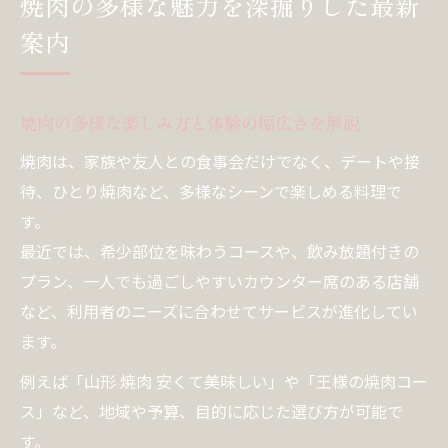
焼肉の多様な魅力を深掘りした最新
今どきの焼肉体験を満喫するコツと心得
案内
焼肉を満喫するための今どきのマナーと工
夫
焼肉デートで印象を良くする振る舞い
焼肉の多様な楽しみ方と体験の幅広さを解説
焼肉の多様な注文スタイルを知ろう
焼肉は、家族や友人との食事会だけでなく、デートや接
焼肉をより美味しく楽しむための食べ方
待、ひとり焼肉など、多様なシーンで楽しめる料理で
焼肉選びで失敗しないためのポイント
す。
最近では、希少部位を味わうコースや、飲み放題付きの
多様な焼肉の文化と新しい楽しみ方
プラン、一人でも過ごしやすいカウンター席のある店舗
焼肉文化の違いと新しい体験方法を紹介
など、利用者のニーズに合わせてサービスが進化してい
全国に広がる焼肉の多様な伝統と魅力
ます。
焼肉の新しい楽しみ方と話題の傾向
例えば「山形 焼肉 安くて美味しい」や「王様の焼肉コー
焼肉の多様性が生むコミュニケーション術
ス」など、地域や予算、目的に応じた選び方が可能で
焼肉の文化背景と食体験の深い関係
す。