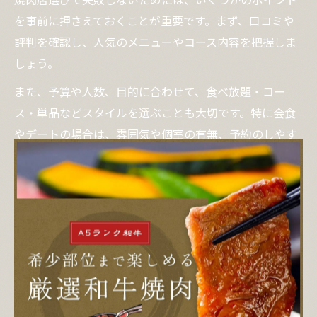
を事前に押さえておくことが重要です。まず、口コミや
評判を確認し、人気のメニューやコース内容を把握しま
しょう。
また、予算や人数、目的に合わせて、食べ放題・コー
ス・単品などスタイルを選ぶことも大切です。特に会食
やデートの場合は、雰囲気や個室の有無、予約のしやす
さもチェックポイントになります。
例えば、山形や天童の焼肉店では、地元ブランド牛を使
ったコースや、テーブル席・座敷など多様な席タイプが
用意されています。自分に合ったお店を選ぶことで、焼
肉体験をより満足度の高いものにできるでしょう。
多様な焼肉の文化と新しい楽しみ方