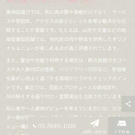
焼肉店選びで大切にしたい多様な視点
焼肉店選びでは、単に肉の質や価格だけでなく、サービ
スや雰囲気、アクセスの良さといった多様な観点から比
較することが重要です。たとえば、山形や天童などの地
域密着型店舗では、地元産の肉や野菜を使用したオリジ
ナルメニューが楽しめる点が高く評価されています。
また、宴会や会食で利用する場合は、飲み放題付きコー
スや大人数対応の座席、バリアフリー対応など、参加者
全員が心地よく過ごせる環境かどうかもチェックポイン
トです。最近では、芸能人プロデュースの焼肉店や、
SNS映えする盛り付け・空間演出も注目されています。
初心者や一人焼肉デビューを考えている方には、カウン
ター席が充実している店や、少量からオーダーできるメ
03-5640-1029
ニュー構成の店が利用しやすいでしょう。口コミでは
お問い合わせ
ご予約