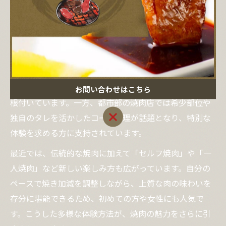
焼肉文化の違いと新しい体験方法を紹介
焼肉の文化は、地域や時代によって異なる個性を見せて
います。例えば、山形では地元産の和牛や新鮮な野菜を
使った焼肉が人気で、家庭でも気軽に楽しむスタイルが
お問い合わせはこちら
根付いています。一方、都市部の焼肉店では希少部位や
お問い合わせはこちら
独自のタレを活かしたコース料理が話題となり、特別な
体験を求める方に支持されています。
最近では、伝統的な焼肉に加えて「セルフ焼肉」や「一
人焼肉」など新しい楽しみ方も広がっています。自分の
ペースで焼き加減を調整しながら、上質な肉の味わいを
存分に堪能できるため、初めての方や女性にも人気で
す。こうした多様な体験方法が、焼肉の魅力をさらに引