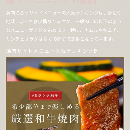
焼肉 サイドメニューランキングの参考例
焼肉に合うサイドメニューの人気ランキングは、家庭や
地域によって多少異なりますが、一般的には以下のよう
なメニューが上位を占めます。特に、ナムルやキムチ、
サンチュサラダは多くの家庭で定番となっています。
焼肉サイドメニュー人気ランキング例
ナムル（もやし・ほうれん草・ぜんまいなど）
キムチ各種
キャベツサラダ
サンチュ・レタス
韓国風チヂミ
ワカメスープ・玉子スープ
冷ややっこ
これらのメニューは、焼肉の脂っこさを和らげるだけで