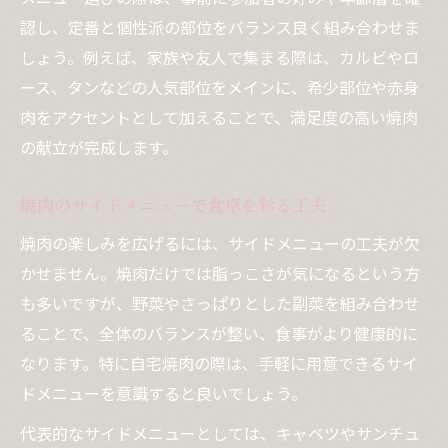
フライパン焼肉に合う副菜のコツ
認し、定番と個性派の部位をバランス良く組み合わせま
しょう。例えば、家族や友人で集まる際は、カルビやロ
焼肉 サイドメニュー簡単レシピ実践例
ース、タンなどの人気部位をメインに、希少部位や赤身
キャベツやナムルで焼肉が引き立つ理由
肉をアクセントとして加えることで、満足度の高い焼肉
焼肉にキャベツを添える健康的な理由
の献立が完成します。
焼肉と相性抜群のナムル活用術
焼肉 サイドメニュー人気の秘密とは
焼肉のサイドメニューで食卓を彩る工夫
焼肉の味を引き立てる副菜の役割
焼肉の楽しみを広げるには、サイドメニューの工夫が欠
焼肉 サイドメニューキャベツのアレンジ法
かせません。焼肉だけでは脂っこさが気になるという方
献立に迷わない焼肉メニュー構成のコツ
も多いですが、野菜やさっぱりとした副菜を組み合わせ
焼肉献立作りで失敗しないポイント紹介
ることで、全体のバランスが整い、食事がより健康的に
なります。特に自宅焼肉の際は、手軽に用意できるサイ
焼肉 サイドメニューランキング活用法
ドメニューを意識すると良いでしょう。
焼肉に合うおかずレシピで迷わない献立
焼肉の人気メニューを効果的に組み合わせ
代表的なサイドメニューとしては、キャベツやサンチュ