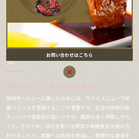
なく、食卓に彩りとバリエーションを加える役割も果た
します。ランキングを参考にしながら、自宅焼肉の献立
を工夫してみてはいかがでしょうか。
ヘルシー志向が選ぶ焼肉サイドの工
お問い合わせはこちら
夫
お問い合わせはこちら
焼肉をヘルシーに食べる副菜の選び方
焼肉をヘルシーに楽しむためには、サイドメニューで栄
養バランスを意識することが重要です。主役の肉類は高
タンパクで満足感が高いですが、脂質も多く摂取しがち
です。そのため、消化を助ける野菜や発酵食品を組み合
わせることで、胃腸への負担を軽減し、健康的な食卓を