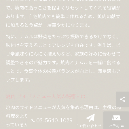
で、焼肉の脂っこさを程よくリセットしてくれる役割が
あります。自宅焼肉でも簡単に作れるため、焼肉の献立
に加えると食卓が一層華やかになります。
特に、ナムルは野菜をたっぷり摂取できるだけでなく、
味付けを変えることでアレンジも自在です。例えば、ピ
リ辛風味やにんにく控えめなど、家族の好みに合わせて
調整できるのが魅力です。焼肉とナムルを一緒に食べる
ことで、食事全体の栄養バランスが向上し、満足感もア
ップします。
焼肉 サイドメニュー人気の秘密とは
焼肉のサイドメニューが人気を集める理由は、主役の肉
料理をより美味しく、飽きずに楽しむための工夫が詰ま
03-5640-1029
っているからです。サイドメニューには、キムチやサラ
お問い合わせ
ご予約