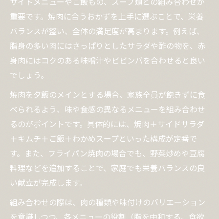
サイドメニューやご飯もの、スープ類との組み合わせが
重要です。焼肉に合うおかずを上手に選ぶことで、栄養
バランスが整い、全体の満足度が高まります。例えば、
脂身の多い肉にはさっぱりとしたサラダや酢の物を、赤
身肉にはコクのある味噌汁やビビンバを合わせると良い
でしょう。
焼肉を夕飯のメインとする場合、家族全員が飽きずに食
べられるよう、味や食感の異なるメニューを組み合わせ
るのがポイントです。具体的には、焼肉＋サイドサラダ
＋キムチ＋ご飯＋わかめスープといった構成が定番で
す。また、フライパン焼肉の場合でも、野菜炒めや豆腐
料理などを追加することで、家庭でも栄養バランスの良
い献立が完成します。
組み合わせの際は、肉の種類や味付けのバリエーション
を意識しつつ、各メニューの役割（脂を中和する、食欲