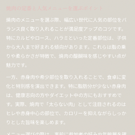
焼肉の定番と人気メニューを選ぶポイント
焼肉に合うキャベツやサラダの工夫
焼肉に合うおかずレシピで食卓を充実
焼肉のメニューを選ぶ際、幅広い世代に人気の部位をバ
ランス良く取り入れることが満足度アップのコツです。
焼肉 サイドメニューランキングの参考例
特にカルビやロース、ハラミといった定番部位は、子供
ヘルシー志向が選ぶ焼肉サイドの工夫
から大人まで好まれる傾向があります。これらは脂の乗
焼肉をヘルシーに食べる副菜の選び方
りや柔らかさが特徴で、焼肉の醍醐味を感じやすい点が
焼肉の脂を抑えるサイドメニューの工夫
魅力です。
焼肉 サイドメニューキャベツ活用法
一方、赤身肉や希少部位を取り入れることで、食卓に変
焼肉で人気のヘルシーおかずの組み方
化と特別感を演出できます。特に脂肪分が少ない赤身肉
焼肉の夕飯におすすめの野菜副菜アイデア
は、健康志向の方やダイエット中の方にもおすすめで
夕飯におすすめの焼肉と副菜バランス
す。実際、焼肉で「太らない肉」として注目されるのは
焼肉の夕飯に最適な副菜組み合わせ術
ヒレや赤身中心の部位で、カロリーを抑えながらしっか
焼肉 献立を豊かにするサイドメニュー
りとした旨味を楽しめます。
焼肉とバランス良く楽しむおかず選び
メニュー選びの際は、事前に参加者の好みや年齢層を確