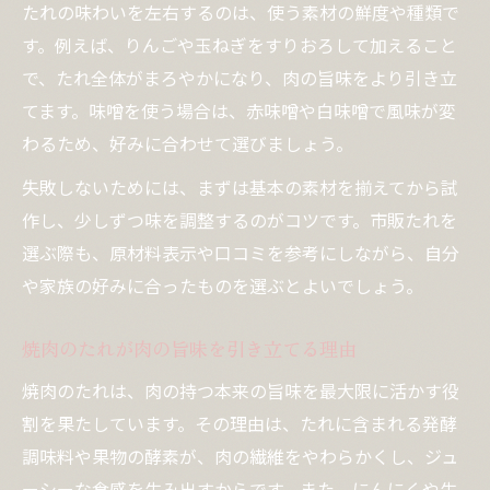
たれの味わいを左右するのは、使う素材の鮮度や種類で
す。例えば、りんごや玉ねぎをすりおろして加えること
で、たれ全体がまろやかになり、肉の旨味をより引き立
てます。味噌を使う場合は、赤味噌や白味噌で風味が変
わるため、好みに合わせて選びましょう。
失敗しないためには、まずは基本の素材を揃えてから試
作し、少しずつ味を調整するのがコツです。市販たれを
選ぶ際も、原材料表示や口コミを参考にしながら、自分
や家族の好みに合ったものを選ぶとよいでしょう。
焼肉のたれが肉の旨味を引き立てる理由
焼肉のたれは、肉の持つ本来の旨味を最大限に活かす役
割を果たしています。その理由は、たれに含まれる発酵
調味料や果物の酵素が、肉の繊維をやわらかくし、ジュ
ーシーな食感を生み出すからです。また、にんにくや生