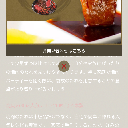
や野菜の配合、化学調味料の有無なども参考になりま
す。また、焼肉のたれは「つけだれ」として使う場合
と、「漬け込みダレ」として使う場合で適した濃度や味
わいが異なります。例えば、漬け込み用にはやや濃いめ
のもの、つけだれには素材の味を活かすタイプがおすす
めです。
お問い合わせはこちら
実際に数種類のたれを用意し、調理シーンや好みに合わ
せて少量ずつ味比べしてみると、自分や家族にぴったり
お問い合わせはこちら
の焼肉のたれを見つけやすくなります。特に家庭で焼肉
パーティーを開く際は、複数のたれを用意することで食
卓がより盛り上がるでしょう。
焼肉のタレ人気レシピで味比べ体験
焼肉のたれは市販品だけでなく、自宅で簡単に作れる人
気レシピも豊富です。家庭で手作りすることで、好みの