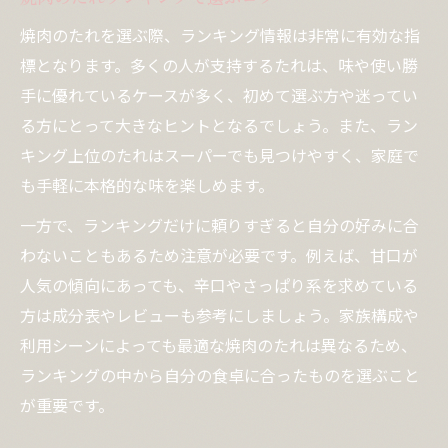
焼肉のたれが肉の旨味を引き立てる理由
焼肉を最強にするたれの組み合わせ術
焼肉のたれを選ぶ際、ランキング情報は非常に有効な指
標となります。多くの人が支持するたれは、味や使い勝
焼肉のたれと肉の相性を見極める方法
手に優れているケースが多く、初めて選ぶ方や迷ってい
好みの味を見つける焼肉たれ比較術
る方にとって大きなヒントとなるでしょう。また、ラン
焼肉のたれを徹底比較するポイント
キング上位のたれはスーパーでも見つけやすく、家庭で
焼肉のタレ人気レシピで味比べ体験
も手軽に本格的な味を楽しめます。
焼肉のたれクックパッド1位も試してみよう
一方で、ランキングだけに頼りすぎると自分の好みに合
焼肉たれランキングを使った味の探求法
わないこともあるため注意が必要です。例えば、甘口が
焼肉に合うたれ選びで食卓を充実させる
人気の傾向にあっても、辛口やさっぱり系を求めている
プロ直伝の焼肉たれ簡単レシピ集
方は成分表やレビューも参考にしましょう。家族構成や
焼肉のたれレシピ簡単に作る極意
利用シーンによっても最適な焼肉のたれは異なるため、
焼肉プロの味を家庭で再現するレシピ
ランキングの中から自分の食卓に合ったものを選ぶこと
が重要です。
焼肉のたれ手作り方法と時短コツ
焼肉のたれ人気レシピをまとめて紹介