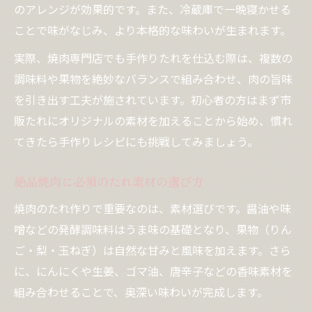
のアレンジが効果的です。また、冷蔵庫で一晩寝かせる
ことで味がなじみ、より本格的な味わいが生まれます。
実際、焼肉専門店でも手作りたれを仕込む際は、複数の
調味料や果物を絶妙なバランスで組み合わせ、肉の旨味
を引き出す工夫が施されています。初心者の方はまず市
販たれにオリジナルの素材を加えることから始め、慣れ
てきたら手作りレシピにも挑戦してみましょう。
絶品焼肉に必須のたれ素材の選び方
焼肉のたれ作りで重要なのは、素材選びです。醤油や味
噌などの発酵調味料はうま味の基礎となり、果物（りん
ご・梨・玉ねぎ）は自然な甘みと風味を加えます。さら
に、にんにくや生姜、ゴマ油、唐辛子などの香味素材を
組み合わせることで、奥深い味わいが完成します。