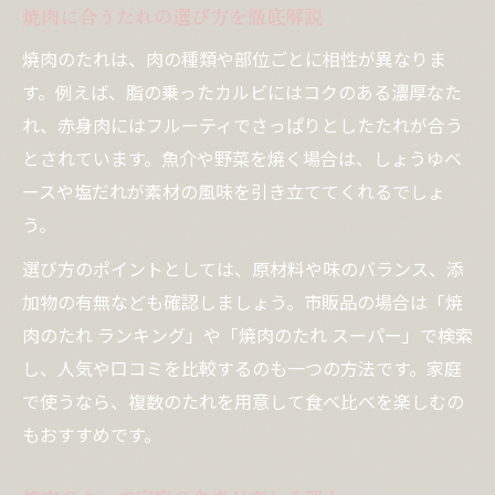
焼肉に合うたれの選び方を徹底解説
焼肉のタレ作り方で味に差をつける
焼肉のたれは、肉の種類や部位ごとに相性が異なりま
手作り焼肉たれで味わう本格焼肉
す。例えば、脂の乗ったカルビにはコクのある濃厚なた
焼肉のたれ手作りで本格派に挑戦
れ、赤身肉にはフルーティでさっぱりとしたたれが合う
焼肉のたれレシピで味の幅を広げよう
とされています。魚介や野菜を焼く場合は、しょうゆベ
焼肉のタレ手作りで最強を目指すコツ
ースや塩だれが素材の風味を引き立ててくれるでしょ
焼肉のたれ絶品レシピで家庭が変わる
う。
焼肉のたれ簡単手作り術を解説します
選び方のポイントとしては、原材料や味のバランス、添
焼肉の魅力を引き立てるたれ活用術
加物の有無なども確認しましょう。市販品の場合は「焼
焼肉に合うたれアレンジ活用アイデア
肉のたれ ランキング」や「焼肉のたれ スーパー」で検索
し、人気や口コミを比較するのも一つの方法です。家庭
焼肉のタレで野菜や魚介も美味しく
で使うなら、複数のたれを用意して食べ比べを楽しむの
焼肉のたれを活かしたアレンジレシピ
もおすすめです。
焼肉のたれ最強活用術を伝授します
焼肉のたれで日常メニューを格上げ