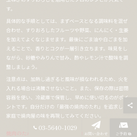
す。
具体的な手順としては、まずベースとなる調味料を混ぜ
合わせ、すりおろしたフルーツや野菜、にんにく・生姜
を加えてよくなじませます。最後にごま油や白ごまを加
えることで、香りとコクが一層引き立ちます。味見をし
ながら、砂糖やみりんで甘み、酢やレモン汁で酸味を調
整しましょう。
注意点は、加熱し過ぎると風味が損なわれるため、火を
入れる場合は沸騰させないこと。また、保存の際は密閉
容器を使い、冷蔵庫で保管し、早めに使い切るのがポイ
ントです。自分だけの「最強の焼肉のたれ」を追求し、
家庭で焼肉屋の味を再現してみてください。
03-5640-1029
焼肉のたれ絶品レシピで家庭が変わる
お問い合わせ
ご予約