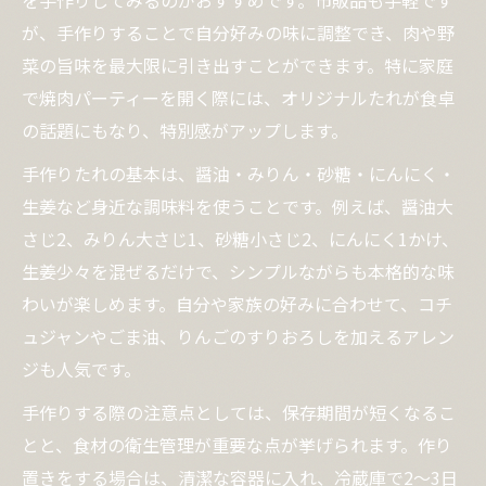
を手作りしてみるのがおすすめです。市販品も手軽です
が、手作りすることで自分好みの味に調整でき、肉や野
菜の旨味を最大限に引き出すことができます。特に家庭
で焼肉パーティーを開く際には、オリジナルたれが食卓
の話題にもなり、特別感がアップします。
手作りたれの基本は、醤油・みりん・砂糖・にんにく・
生姜など身近な調味料を使うことです。例えば、醤油大
さじ2、みりん大さじ1、砂糖小さじ2、にんにく1かけ、
生姜少々を混ぜるだけで、シンプルながらも本格的な味
わいが楽しめます。自分や家族の好みに合わせて、コチ
ュジャンやごま油、りんごのすりおろしを加えるアレン
ジも人気です。
手作りする際の注意点としては、保存期間が短くなるこ
とと、食材の衛生管理が重要な点が挙げられます。作り
置きをする場合は、清潔な容器に入れ、冷蔵庫で2～3日