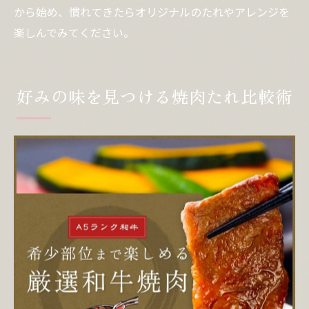
から始め、慣れてきたらオリジナルのたれやアレンジを
楽しんでみてください。
好みの味を見つける焼肉たれ比較術
焼肉のたれを徹底比較するポイント
焼肉のたれを選ぶ際、まず大切なのは「味のバランス」
と「用途の幅広さ」です。甘口・辛口・醤油ベース・味
噌ベースなど、多彩な種類が市販されており、それぞれ
肉や野菜の旨みを引き出す特徴があります。どのたれが
自分の好みに合うのか迷う方も多いでしょう。
選び方のポイントとしては、原材料表示を確認し、果物