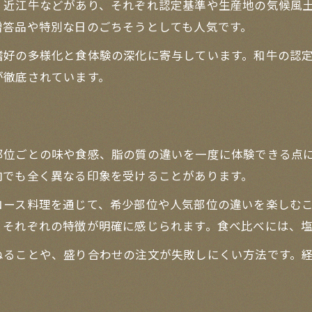
・近江牛などがあり、それぞれ認定基準や生産地の気候風
焼肉店ごとの和牛味わい方を徹底解説
贈答品や特別な日のごちそうとしても人気です。
食べ比べなら和牛焼肉の魅力が際立つ理由
嗜好の多様化と食体験の深化に寄与しています。和牛の認
焼肉で和牛食べ比べが人気の理由とは
が徹底されています。
焼肉和牛コースで得られる特別な体験
焼肉食べ比べで分かる和牛ブランドの違い
焼肉和牛のレビューで魅力を再発見
部位ごとの味や食感、脂の質の違いを一度に体験できる点
焼肉を通じて広がる和牛の楽しみ方
肉でも全く異なる印象を受けることがあります。
焼肉で体験する和牛の味覚と至福の時間
お問い合わせはこちら
お問い合わせはこちら
コース料理を通じて、希少部位や人気部位の違いを楽しむ
焼肉で感じる和牛の贅沢な味覚体験
、それぞれの特徴が明確に感じられます。食べ比べには、
焼肉和牛の美味しさと幸福感の秘密
ねることや、盛り合わせの注文が失敗しにくい方法です。
焼肉で味わう和牛の余韻を楽しむ方法
焼肉店で叶える和牛との至福の時間
焼肉和牛食べ放題の魅力を徹底解説