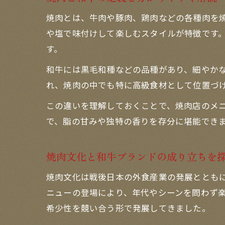
焼肉とは、牛肉や豚肉、鶏肉などの各種肉を
や塩で味付けして楽しむスタイルが特徴です
す。
和牛には黒毛和種などの品種があり、細やか
れ、焼肉の中でも特に高級食材として位置づ
この違いを理解しておくことで、焼肉店のメ
で、脂の甘みや独特の香りを存分に堪能でき
焼肉文化と和牛ブランドの成り立ちを
焼肉文化は戦後日本の外食産業の発展ととも
ニューの登場により、年代やシーンを問わず
希少性を競い合う形で発展してきました。