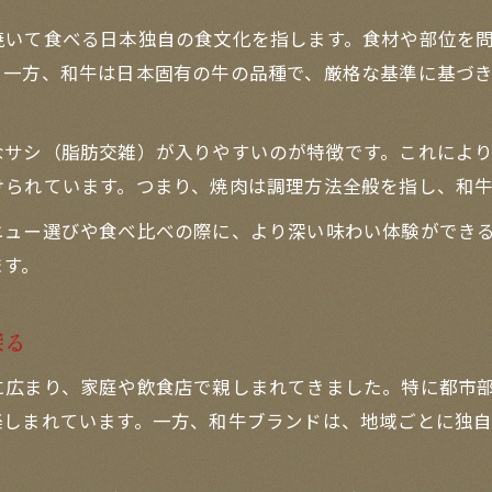
焼肉店の和牛レビューから選び方を学ぶ
焼いて食べる日本独自の食文化を指します。食材や部位を
焼肉和牛食べ比べの楽しさと奥深さ
。一方、和牛は日本固有の牛の品種で、厳格な基準に基づ
高級焼肉を楽しむための和牛選び方ガイド
焼肉で失敗しない和牛の選び方のコツ
なサシ（脂肪交雑）が入りやすいのが特徴です。これによ
焼肉用和牛の部位ごとの特徴と魅力
けられています。つまり、焼肉は調理方法全般を指し、和
焼肉和牛レビューを参考にした選び方
ニュー選びや食べ比べの際に、より深い味わい体験ができ
焼肉店で人気の和牛を賢く見極める方法
ます。
焼肉で味わう和牛ブランドの違いを知る
和牛の個性に迫る焼肉の奥深い味わい方
探る
焼肉で引き出す和牛の個性豊かな味わい
に広まり、家庭や飲食店で親しまれてきました。特に都市
焼肉和牛メニュー別の風味比較ポイント
楽しまれています。一方、和牛ブランドは、地域ごとに独
焼肉で楽しむ和牛の脂と赤身の絶妙バランス
焼肉和牛の焼き加減で変わる味の魅力