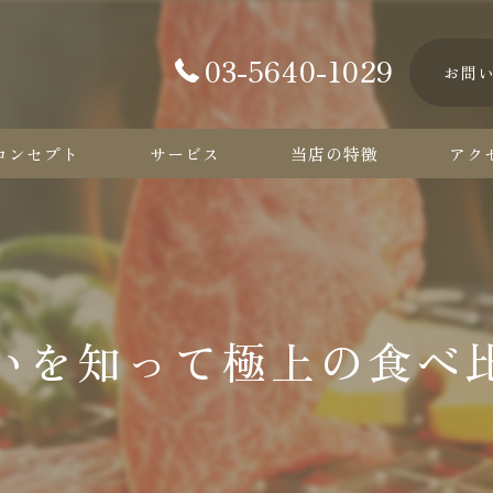
03-5640-1029
お問
コンセプト
サービス
当店の特徴
アク
カルビ
ハラミ
ロース
いを知って極上の食べ
タン
コース