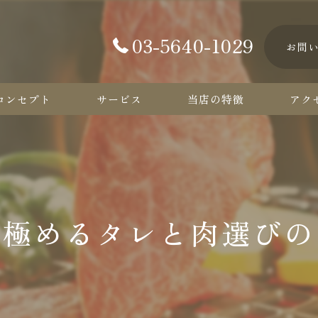
03-5640-1029
お問
コンセプト
サービス
当店の特徴
アク
カルビ
ハラミ
ロース
で極めるタレと肉選びの
タン
コース