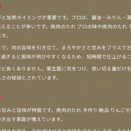
説
びと加熱タイミングが重要です。プロは、醤油・みりん・
えることが多いです。焼肉のたれ プロの味や焼肉のたれ 
ます。
とで、肉の旨味を引き立て、まろやかさと甘みをプラスで
し過ぎると風味が飛びやすくなるため、短時間で仕上げる
ほど長くありません。衛生面に気をつけ、使い切る量だけ
しさの秘訣とされています。
力
甘みと旨味が特徴です。焼肉のたれ 手作り 絶品 りんごや
引き出す家庭が増えています。