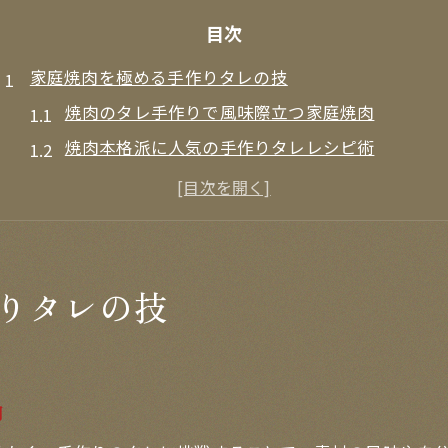
目次
家庭焼肉を極める手作りタレの技
焼肉のタレ手作りで風味際立つ家庭焼肉
焼肉本格派に人気の手作りタレレシピ術
焼肉のたれ簡単手作りで健康志向の味わい
焼肉のたれ絶品を目指すプロのコツ解説
りんごや玉ねぎで作る焼肉のタレの魅力
絶品焼肉は肉選びとタレ作りから
りタレの技
焼肉の部位選びが美味しさを左右する理由
焼肉手作りタレで肉の旨味を最大限に引き出す
焼肉のたれ本格作り方と肉選びの組み合わせ術
肉
焼肉のたれ手作りで部位ごとの食感を楽しもう