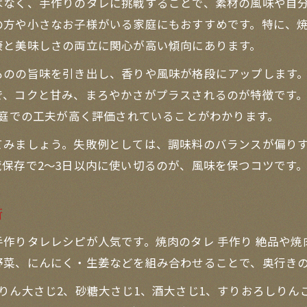
はなく、手作りのタレに挑戦することで、素材の風味や自
焼肉のおいしさを決める肉とタレの黄金バランス
方や小さなお子様がいる家庭にもおすすめです。特に、焼肉
本格派も納得の焼肉手作りガイド
康と美味しさの両立に関心が高い傾向にあります。
焼肉手作り派必見の下ごしらえポイント
ものの旨味を引き出し、香りや風味が格段にアップします
焼肉のたれ手作りでプロの味を再現する方法
、コクと甘み、まろやかさがプラスされるのが特徴です。焼
焼肉のたれレシピ簡単アレンジで奥深い風味
家庭での工夫が高く評価されていることがわかります。
焼肉のおいしさを支えるタレと調理の工夫
てみましょう。失敗例としては、調味料のバランスが偏り
焼肉のたれ手作りで本格派も満足の味に挑戦
保存で2〜3日以内に使い切るのが、風味を保つコツです
りんごや玉ねぎで作る焼肉の魅力
焼肉のたれ手作り玉ねぎで甘みとコクを演出
術
焼肉のたれ手作りりんごでフルーティな味わい
作りタレレシピが人気です。焼肉のタレ 手作り 絶品や焼
焼肉のたれプロの味を家庭で作る秘訣
野菜、にんにく・生姜などを組み合わせることで、奥行き
焼肉手作りタレで野菜の旨味を活かす技法
ん大さじ2、砂糖大さじ1、酒大さじ1、すりおろしりんご1
焼肉のタレ手作り絶品は素材選びが決め手