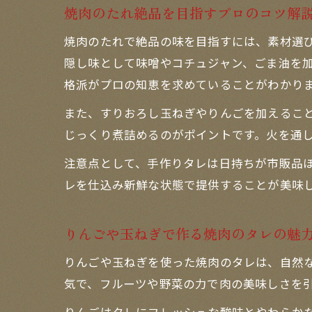
焼肉のたれ絶品を目指すプロのコツ解
焼肉のたれで絶品の味を目指すには、素材選
隠し味として味噌やコチュジャン、ごま油を加
格派がプロの知恵を求めていることがわかり
また、すりおろし玉ねぎやりんごを加えるこ
じっくり煮詰めるのがポイントです。火を通
注意点として、手作りタレは日持ちが市販品
レを仕込み新鮮な状態で提供することが美味
りんごや玉ねぎで作る焼肉のタレの魅
りんごや玉ねぎを使った焼肉のタレは、自然な
気で、フルーツや野菜の力で肉の美味しさを