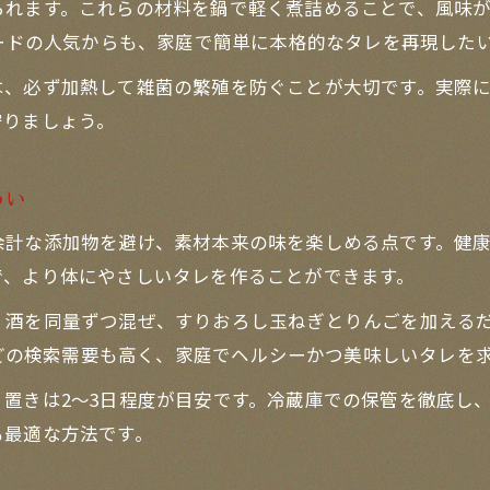
れます。これらの材料を鍋で軽く煮詰めることで、風味が
焼肉の味を左右する下ごしらえ術
ワードの人気からも、家庭で簡単に本格的なタレを再現した
焼肉手作りで重要な肉の下ごしらえ方法
は、必ず加熱して雑菌の繁殖を防ぐことが大切です。実際
焼肉のたれと相性抜群の下処理テクニック
守りましょう。
焼肉のたれ手作りで活きる下ごしらえのコツ
焼肉の旨味を引き出す下準備とタレ作り
わい
焼肉手作りタレと肉の下ごしらえ完全ガイド
余計な添加物を避け、素材本来の味を楽しめる点です。健
手作り焼肉タレで変わる食卓体験
で、より体にやさしいタレを作ることができます。
焼肉のたれ手作りで家族が喜ぶ食卓に変身
お問い合わせはこちら
お問い合わせはこちら
・酒を同量ずつ混ぜ、すりおろし玉ねぎとりんごを加えるだ
焼肉手作りタレで会話が弾む美味しい時間
ぎなどの検索需要も高く、家庭でヘルシーかつ美味しいタレを
焼肉のたれプロの味を自宅で味わうコツ
置きは2〜3日程度が目安です。冷蔵庫での保管を徹底し
焼肉のたれレシピ簡単で毎日の食事が楽しく
も最適な方法です。
焼肉手作りで健康と美味しさの両立を実現