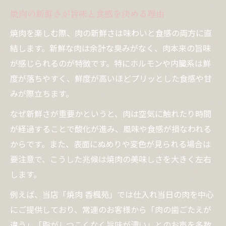
焼肉の新鮮さが旨味と食感を決める理由
焼肉で選びたい新鮮ホルモンの特徴
新鮮ホルモンで焼肉を楽しむコツとは
焼肉を楽しむ際、肉の新鮮さは味わいと食感の両方に直
結します。新鮮な肉は余計な臭みがなく、肉本来の旨味
焼肉店でホルモンの鮮度を見抜く極意
が感じられるのが特徴です。特にホルモンや内臓系は鮮
曜日ごとの焼肉の仕入れ事情を解説
度が落ちやすく、鮮度が高いほどプリッとした食感や甘
焼肉の新鮮さは曜日でどう変わる？
みが際立ちます。
新鮮焼肉を楽しむなら仕入れ日をチェック
なぜ新鮮さが重要かというと、肉は空気に触れたり時間
焼肉が新鮮な曜日とその理由を解説
が経過することで酸化が進み、風味や食感が損なわれる
曜日別に変わる焼肉の新鮮さの秘密
からです。また、表面にぬめりや変色が見られる場合は
焼肉の新鮮さと仕入れサイクルに注目
要注意で、こうした兆候は焼肉の美味しさを大きく左右
失敗しない焼肉選びの秘訣まとめ
します。
焼肉の新鮮さを見極める失敗しないコツ
例えば、当店「焼肉 香楓苑」では仕入れ当日の肉を中心
新鮮な焼肉を選ぶためのポイント解説
にご提供しており、常連のお客様から「肉の歯ごたえが
焼肉店選びで重視すべき新鮮さの基準
違う」「脂がしつこくなく旨味が濃い」とのお声を多数