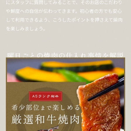
にスタッフに質問してみることで、そのお店のこだわり
や鮮度への自信が伝わってきます。初心者の方でも安心
して利用できるよう、こうしたポイントを押さえて焼肉
を楽しみましょう。
曜日ごとの焼肉の仕入れ事情を解説
焼肉の新鮮さは曜日でどう変わる？
焼肉の新鮮さは、実は曜日によって大きく左右されるこ
とをご存知でしょうか。お店ごとに仕入れや在庫管理の
方法が異なるため、同じ店舗でも曜日によって肉の状態
が変わるケースがあります。特に週末や連休明けなど
は、新鮮な焼肉を求める方が多く、仕入れのタイミング