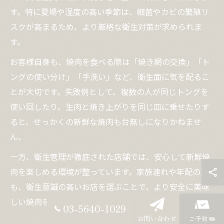
す。特に夏場や湿度の高い季節は、細菌やカビの繁殖リ
スクが高まるため、より厳格な衛生対策が求められま
す。
お客様自身も、焼肉を食べる際は「焼き網の交換」「ト
ングの使い分け」「手洗い」など、衛生面に気を配るこ
とが大切です。失敗例として、複数の人が同じトングを
使い回したり、生肉と焼き上がりを同じ皿に乗せたりす
ると、せっかくの新鮮な焼肉も台無しになりかねませ
ん。
一方、衛生管理が徹底された店舗では、安心して新鮮焼
肉を楽しめる環境が整っています。家族連れや年配の方
も、衛生意識の高いお店を選ぶことで、より安全に美味
しい焼肉を堪能できるでしょう。
03-5640-1029
お問い合わせ
ご予約