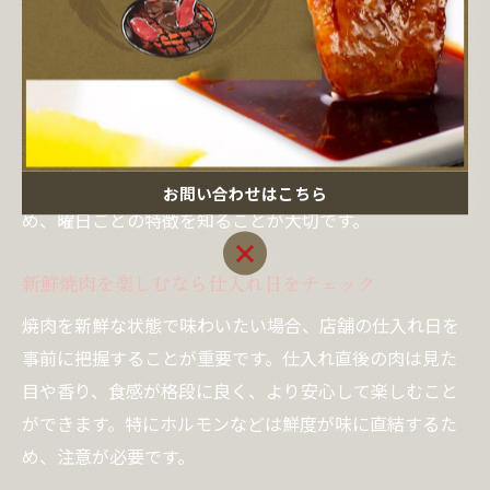
が味や安全性に直結します。
例えば、多くの焼肉店では週の初めや週末に合わせて仕
入れを強化する傾向があります。これは、消費者の来店
が集中しやすいタイミングに合わせ、新鮮な肉を提供し
やすくするためです。しかし、その一方で、仕入れ直後
と比べて日数が経過した肉が提供される曜日もあるた
お問い合わせはこちら
め、曜日ごとの特徴を知ることが大切です。
お問い合わせはこちら
新鮮焼肉を楽しむなら仕入れ日をチェック
焼肉を新鮮な状態で味わいたい場合、店舗の仕入れ日を
事前に把握することが重要です。仕入れ直後の肉は見た
目や香り、食感が格段に良く、より安心して楽しむこと
ができます。特にホルモンなどは鮮度が味に直結するた
め、注意が必要です。