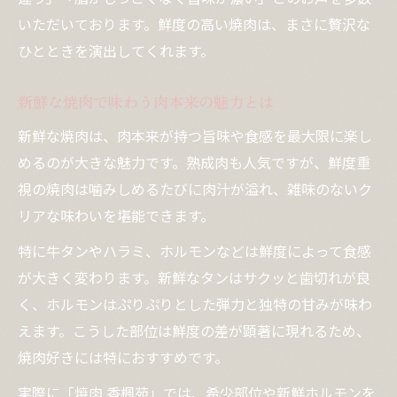
新鮮焼肉を見抜くチェックリスト紹介
いただいております。鮮度の高い焼肉は、まさに贅沢な
ひとときを演出してくれます。
焼肉選びで押さえたい新鮮さのポイント
新鮮焼肉で安心して楽しむために
新鮮な焼肉で味わう肉本来の魅力とは
焼肉の新鮮さで安心して食事を楽しむ方法
新鮮な焼肉は、肉本来が持つ旨味や食感を最大限に楽し
新鮮焼肉を安全に味わうための心得
めるのが大きな魅力です。熟成肉も人気ですが、鮮度重
焼肉の新鮮さがもたらす安心ポイント
視の焼肉は噛みしめるたびに肉汁が溢れ、雑味のないク
安全な新鮮焼肉を楽しむチェックポイント
リアな味わいを堪能できます。
焼肉の新鮮さと衛生管理の重要性
特に牛タンやハラミ、ホルモンなどは鮮度によって食感
食肉の仕入れと焼肉の安全性とは
が大きく変わります。新鮮なタンはサクッと歯切れが良
焼肉の新鮮さを守る仕入れと管理の流れ
く、ホルモンはぷりぷりとした弾力と独特の甘みが味わ
新鮮焼肉のための食肉仕入れの工夫とは
えます。こうした部位は鮮度の差が顕著に現れるため、
焼肉の安全性は新鮮な仕入れが決め手
焼肉好きには特におすすめです。
食肉の新鮮さが焼肉の安全を左右する理由
実際に「焼肉 香楓苑」では、希少部位や新鮮ホルモンを