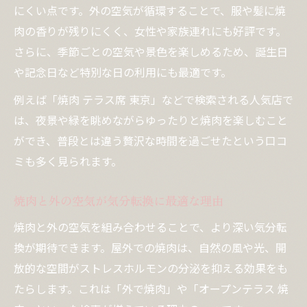
にくい点です。外の空気が循環することで、服や髪に焼
焼肉の団らんが幸福感を引き出す背景
肉の香りが残りにくく、女性や家族連れにも好評です。
外で焼肉することで得られる非日常体験
さらに、季節ごとの空気や景色を楽しめるため、誕生日
開放的な空間で焼肉を満喫するコツ
や記念日など特別な日の利用にも最適です。
開放感を味わう焼肉スペースの選び方
例えば「焼肉 テラス席 東京」などで検索される人気店で
焼肉をより楽しむための外席活用法
は、夜景や緑を眺めながらゆったりと焼肉を楽しむこと
テラス焼肉で快適に過ごすための工夫
ができ、普段とは違う贅沢な時間を過ごせたという口コ
焼肉の開放感を高めるポイント徹底解説
ミも多く見られます。
外で焼肉を楽しむ際の会話が弾む秘訣
焼肉と外の空気が気分転換に最適な理由
焼肉と外の空気を組み合わせることで、より深い気分転
換が期待できます。屋外での焼肉は、自然の風や光、開
放的な空間がストレスホルモンの分泌を抑える効果をも
たらします。これは「外で焼肉」や「オープンテラス 焼