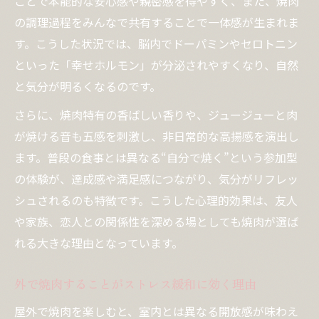
ことで本能的な安心感や親密感を得やすく、また、焼肉
の調理過程をみんなで共有することで一体感が生まれま
す。こうした状況では、脳内でドーパミンやセロトニン
といった「幸せホルモン」が分泌されやすくなり、自然
と気分が明るくなるのです。
さらに、焼肉特有の香ばしい香りや、ジュージューと肉
が焼ける音も五感を刺激し、非日常的な高揚感を演出し
ます。普段の食事とは異なる“自分で焼く”という参加型
の体験が、達成感や満足感につながり、気分がリフレッ
シュされるのも特徴です。こうした心理的効果は、友人
や家族、恋人との関係性を深める場としても焼肉が選ば
れる大きな理由となっています。
外で焼肉することがストレス緩和に効く理由
屋外で焼肉を楽しむと、室内とは異なる開放感が味わえ