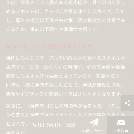
えば、東京のテラス席のある焼肉店や、外で焼肉を楽し
めるスポットは、カップルや家族連れに人気です。ただ
し、屋外の場合は天候や虫対策、煙の拡散など注意点も
あるため、事前の下調べや準備が大切です。
焼肉の団らんが幸福感を引き出す背景
焼肉はみんなでテーブルを囲みながら食べるスタイルが
主流です。この「団らん」の時間が、心の充足感や幸福
感を生み出す大きな要因となっています。家族や友人、
同僚と一緒に焼肉を楽しむことで、会話が自然と増え、
笑顔やポジティブな感情が引き出されやすくなります。
実際に、「焼肉を囲むと家族の絆が深まった」「久しぶ
りの友人と焼肉で盛り上がった」などの体験談も多く寄
せられています。特に記念日やお祝いごと、久しぶりの
03-5640-1029
お問い合わせ
ご予約
再会など、特別なシーンでは焼肉の団らんが一層印象深