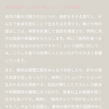
焼肉の香りと交流の場がもたらす幸福感
焼肉の最大の魅力のひとつが、食欲をそそる香りと、み
んなで食卓を囲むことで生まれる交流です。焼けた肉の
香ばしさは、嗅覚を刺激して食欲を増進させ、同時に気
分の高揚や幸福感をもたらします。特に「焼肉を食べる
と元気が出るのはなぜですか？」という疑問に対して
は、こうした香りの効果と人とのつながりが大きく影響
しています。
また、焼肉は調理工程をみんなで分担したり、好みの焼
き加減を話し合ったりと、自然とコミュニケーションが
生まれるのも特徴です。会話が弾むことでストレス解消
や信頼関係の構築にもつながり、食事以上の価値を感じ
る方も多いです。実際に「焼肉きんぐで何があったので
すか？」のような話題も、焼肉の場が交流や話題の中心