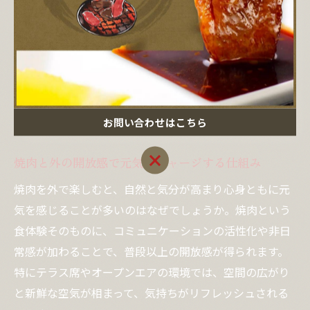
なった」などの感想が多く寄せられています。
外で味わう焼肉がもたらす元気の理
由
お問い合わせはこちら
お問い合わせはこちら
焼肉と外の開放感で元気をチャージする仕組み
焼肉を外で楽しむと、自然と気分が高まり心身ともに元
気を感じることが多いのはなぜでしょうか。焼肉という
食体験そのものに、コミュニケーションの活性化や非日
常感が加わることで、普段以上の開放感が得られます。
特にテラス席やオープンエアの環境では、空間の広がり
と新鮮な空気が相まって、気持ちがリフレッシュされる