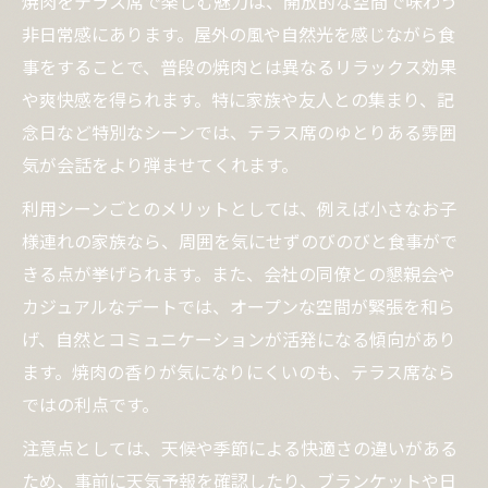
焼肉をテラス席で楽しむ魅力は、開放的な空間で味わう
非日常感にあります。屋外の風や自然光を感じながら食
事をすることで、普段の焼肉とは異なるリラックス効果
や爽快感を得られます。特に家族や友人との集まり、記
念日など特別なシーンでは、テラス席のゆとりある雰囲
気が会話をより弾ませてくれます。
利用シーンごとのメリットとしては、例えば小さなお子
様連れの家族なら、周囲を気にせずのびのびと食事がで
きる点が挙げられます。また、会社の同僚との懇親会や
カジュアルなデートでは、オープンな空間が緊張を和ら
げ、自然とコミュニケーションが活発になる傾向があり
ます。焼肉の香りが気になりにくいのも、テラス席なら
ではの利点です。
注意点としては、天候や季節による快適さの違いがある
ため、事前に天気予報を確認したり、ブランケットや日