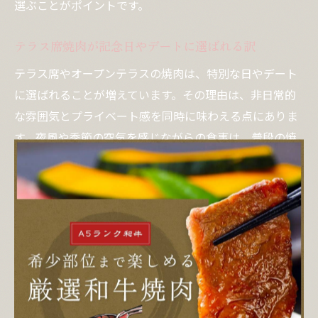
選ぶことがポイントです。
テラス席焼肉が記念日やデートに選ばれる訳
テラス席やオープンテラスの焼肉は、特別な日やデート
に選ばれることが増えています。その理由は、非日常的
な雰囲気とプライベート感を同時に味わえる点にありま
す。夜風や季節の空気を感じながらの食事は、普段の焼
肉よりも一層記憶に残る体験となりやすいです。
「デート やきにく なぜ？」といった検索が多いのも、焼
肉が緊張をほぐしやすく、自然体で会話を楽しめる場と
して認知されている証拠です。記念日や大切な人との時
間を過ごす際には、騒がしすぎない落ち着いたテラス席
を選ぶことで、より一層思い出深いひとときが演出でき
ます。実際に利用した方の声として、「開放的な空間で
リラックスできた」「特別感があって忘れられない日に