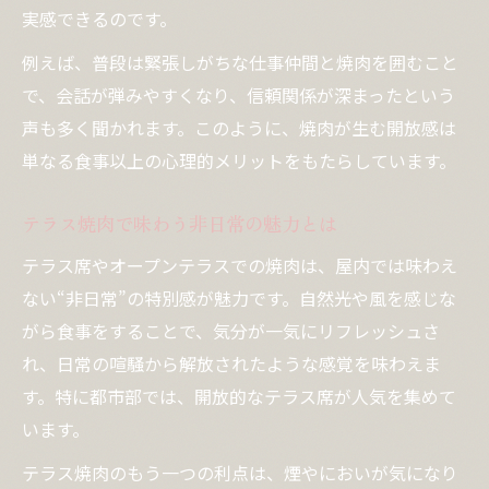
ュ効果
実感できるのです。
焼肉で活力を得るための空間選びのポイン
例えば、普段は緊張しがちな仕事仲間と焼肉を囲むこと
ト
で、会話が弾みやすくなり、信頼関係が深まったという
テラス席の焼肉が人気な背景とは
声も多く聞かれます。このように、焼肉が生む開放感は
テラス席焼肉の魅力と利用シーン別メリッ
単なる食事以上の心理的メリットをもたらしています。
ト
焼肉とテラス席の組み合わせが人気な理由
テラス焼肉で味わう非日常の魅力とは
オープンテラス焼肉で味わう特別な開放感
テラス席やオープンテラスでの焼肉は、屋内では味わえ
焼肉を楽しむならテラス席が選ばれるワケ
ない“非日常”の特別感が魅力です。自然光や風を感じな
テラスで焼肉を囲む楽しさと会話の広がり
がら食事をすることで、気分が一気にリフレッシュさ
焼肉体験から得られる幸福感の正体
れ、日常の喧騒から解放されたような感覚を味わえま
す。特に都市部では、開放的なテラス席が人気を集めて
焼肉が幸福感を高める心理的要素とは
います。
焼肉体験で感じる満足感の理由を解説
テラス焼肉のもう一つの利点は、煙やにおいが気になり
焼肉と開放的な空間が心に与える影響