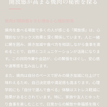
開放感が高まる焼肉の秘密を探る
焼肉が気分を高める心理メカニズムとは
外で焼肉することがストレス緩和に効く理
焼肉が開放感を生む理由と心理的効果
由
焼肉の香りと交流の場がもたらす幸福感
焼肉を食べる場面で多くの人が感じる「開放感」は、心
焼肉で得られるリフレッシュ効果の本質
理的なリラックス効果と深く関係しています。人と一緒
に網を囲み、焼き加減や食べ方を相談しながら食事を進
テラス席焼肉が記念日やデートに選ばれる
めることで、自然とコミュニケーションが活発になりま
訳
す。この共同作業や会話が、心の緊張をほぐし、安心感
外で味わう焼肉がもたらす元気の理由
や連帯感を生み出します。
焼肉と外の開放感で元気をチャージする仕
また、焼肉は自分のペースで好みの焼き加減に仕上げて
組み
味わえるため、自己決定感や満足感も高まります。心理
外で焼肉すると気分が上がる科学的根拠
学的にも「自分で選んで食べる」体験はストレス軽減に
焼肉でスタミナアップを感じる体験談
効果があるとされています。特に、家族や友人とゆった
テラス焼肉がもたらす身体的なリフレッシ
り食事を楽しむことで、日常からの解放や幸福感を強く