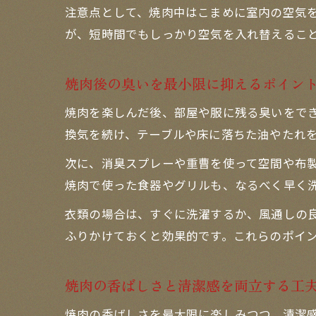
注意点として、焼肉中はこまめに室内の空気
が、短時間でもしっかり空気を入れ替えるこ
焼肉後の臭いを最小限に抑えるポイン
焼肉を楽しんだ後、部屋や服に残る臭いをで
換気を続け、テーブルや床に落ちた油やたれ
次に、消臭スプレーや重曹を使って空間や布
焼肉で使った食器やグリルも、なるべく早く
衣類の場合は、すぐに洗濯するか、風通しの
ふりかけておくと効果的です。これらのポイ
焼肉の香ばしさと清潔感を両立する工
焼肉の香ばしさを最大限に楽しみつつ、清潔