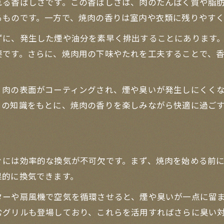
れる香ばしさです。この香ばしさは、肉のたんぱく質や脂
焼肉の下味レシピで手軽に本格風味を再現
るものです。一方で、焼肉の香りは室内や衣類に残りやす
香ばしさ際立つ焼肉タレ活用術
ずに、発生した煙や油分を素早く排出することにあります
焼肉の香ばしさを引き立てるタレの選び方
要です。さらに、焼肉用の下味やたれを工夫することで、
焼肉タレで味わい深く仕上げる秘訣
焼肉もみだれとつけだれの違いを活用
、肉の表面がコーティングされ、煙や臭いが発生しにくく
焼肉のタレで香ばしさを際立たせる工夫
らの知識をもとに、焼肉の香りを楽しみながら快適に過ご
焼肉の味を変えるタレ使い分けのコツ
服や部屋を守る焼肉後の消臭実践法
焼肉後の服や部屋の消臭テクニック
ぐには効率的な換気が不可欠です。まず、焼肉を始める前に
焼肉の臭いを簡単に消す実践的な方法
果的に換気できます。
焼肉の匂いが付きにくい素材の服選び
ターや扇風機で空気を循環させると、煙や臭いが一点に留
焼肉後の消臭に役立つ身近なアイテム
むグリルも登場しており、これらを活用すればさらに臭い
焼肉の臭いを効果的にリセットする手順