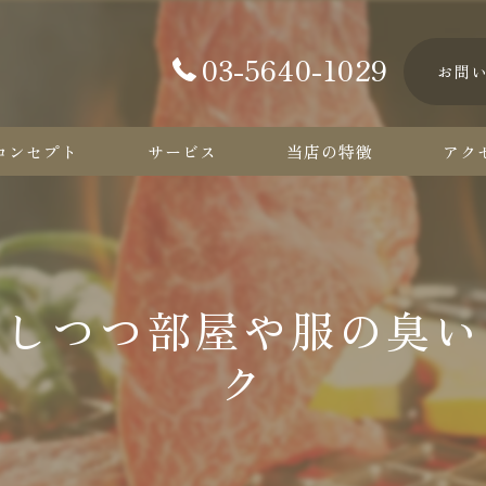
03-5640-1029
お問
コンセプト
サービス
当店の特徴
アク
カルビ
ハラミ
能しつつ部屋や服の臭い
ロース
ク
タン
コース