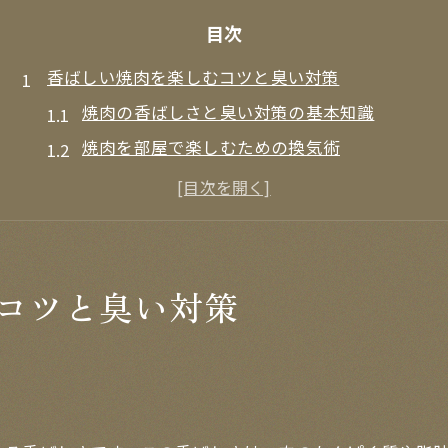
目次
香ばしい焼肉を楽しむコツと臭い対策
焼肉の香ばしさと臭い対策の基本知識
焼肉を部屋で楽しむための換気術
焼肉後の臭いを最小限に抑えるポイント
焼肉の香ばしさと清潔感を両立する工夫
焼肉の臭いが付かない服選びのコツ
家庭焼肉が快適になる下味工夫
コツと臭い対策
焼肉の下味で香ばしさを最大限引き出す方法
焼肉の下ごしらえで臭いを抑えるポイント
焼肉 下味 プロ直伝のコツと応用術
焼肉の下味におすすめの調味料や食材