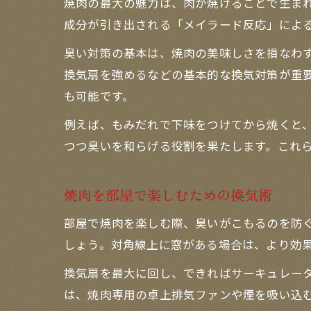
焼肉の最大の魅力は、肉が焼けることで生ま
成分が引き出される「メイラード反応」によ
臭い対策の基本は、焼肉の美味しさを損なわ
換気扇を強めるなどの基本的な換気対策が重
も可能です。
例えば、もみだれで下味をつけてから焼くと
つつ臭いを和らげる役割を果たします。これ
焼肉を部屋で楽しむための換気術
部屋で焼肉を楽しむ際、臭いがこもるのを防
しょう。対角線上に窓がある場合は、より効
換気扇を最大に回し、できればサーキュレー
は、焼肉専用の卓上排気ファンや煙を吸い込