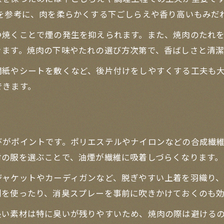
ピを参考に、肉を柔らかくする下ごしらえや香り高いもみだ
つ焼くことで煙の発生を抑えられます。また、焼肉のたれ
きます。焼肉の下味やたれの選び方次第で、香ばしさと清潔
聞紙やシートを敷くなど、後片付けをしやすくする工夫も
できます。
びがポイントです。ポリエステルやナイロンなどの合成繊
材の服を選ぶことで、油煙が繊維に吸着しづらくなります。
ジャケットやカーディガンなど、脱ぎやすい上着を羽織り
剤を使ったり、消臭スプレーを事前に吹きかけておくのも効
長い素材は特に臭いが残りやすいため、焼肉の際は避ける