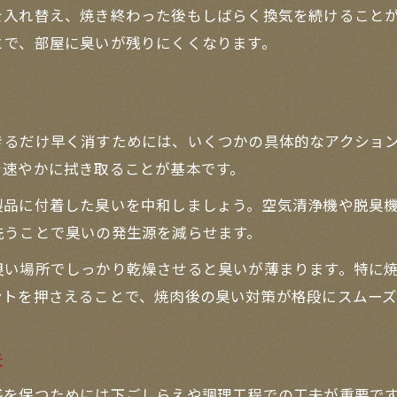
を入れ替え、焼き終わった後もしばらく換気を続けること
焼肉デートの印象アップ秘訣まとめ
とで、部屋に臭いが残りにくくなります。
焼肉デートで清潔感を保つ秘訣
焼肉の香ばしさを楽しむスマートな振る舞い
ト
焼肉デートで気になる臭いを抑える方法
きるだけ早く消すためには、いくつかの具体的なアクショ
焼肉の場で好印象を与えるポイント
を速やかに拭き取ることが基本です。
焼肉デート時の服装と消臭対策のコツ
製品に付着した臭いを中和しましょう。空気清浄機や脱臭
下味や柔らかさを極める焼肉の知恵
洗うことで臭いの発生源を減らせます。
焼肉の下味で肉を柔らかく仕上げる秘訣
お問い合わせはこちら
お問い合わせはこちら
焼肉 下味 プロ直伝の柔らかさを出す工夫
良い場所でしっかり乾燥させると臭いが薄まります。特に
ントを押さえることで、焼肉後の臭い対策が格段にスムーズ
焼肉の香ばしさと柔らかさを両立させる方法
焼肉 下味 レシピで極上の食感を実現
夫
焼肉の下ごしらえで失敗しないコツ
感を保つためには下ごしらえや調理工程での工夫が重要で